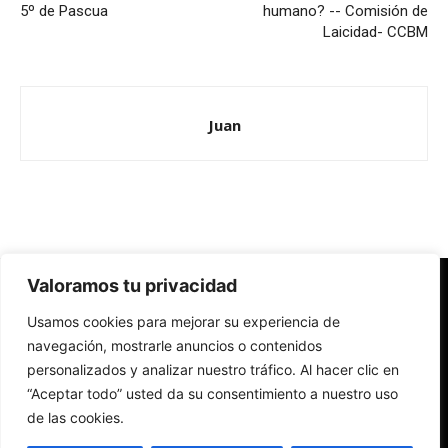
5º de Pascua
humano? -- Comisión de
Laicidad- CCBM
Juan
Valoramos tu privacidad
Redes Cristianas
Usamos cookies para mejorar su experiencia de
Una mirada alternativa sobre la Iglesia católica y la sociedad
- Colectivos de Redes Cristianas
navegación, mostrarle anuncios o contenidos
personalizados y analizar nuestro tráfico. Al hacer clic en
“Aceptar todo” usted da su consentimiento a nuestro uso
de las cookies.