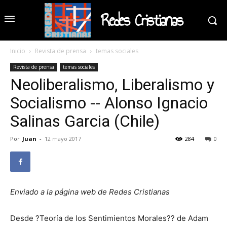
Redes Cristianas
Inicio
Revista de prensa
temas sociales
Revista de prensa
temas sociales
Neoliberalismo, Liberalismo y
Socialismo -- Alonso Ignacio
Salinas Garcia (Chile)
Por
Juan
-
12 mayo 2017
284
0
Enviado a la página web de Redes Cristianas
Desde ?Teoría de los Sentimientos Morales?? de Adam