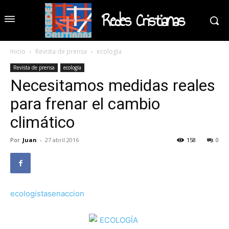
Redes Cristianas
Inicio
Revista de prensa
ecología
Revista de prensa
ecología
Necesitamos medidas reales
para frenar el cambio
climático
Por
Juan
-
27 abril 2016
158
0
ecologistasenaccion