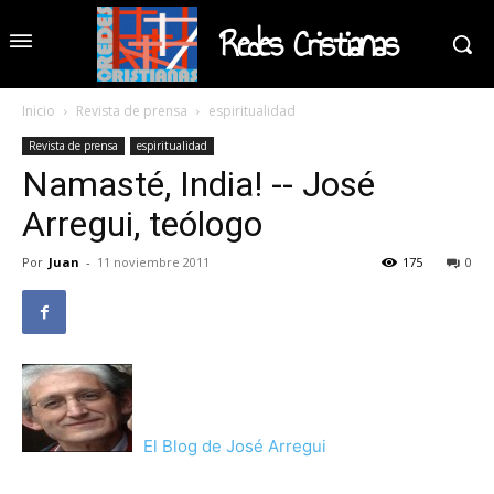
Redes Cristianas
Inicio
Revista de prensa
espiritualidad
Revista de prensa
espiritualidad
Namasté, India! -- José
Arregui, teólogo
Por
Juan
-
11 noviembre 2011
175
0
El Blog de José Arregui