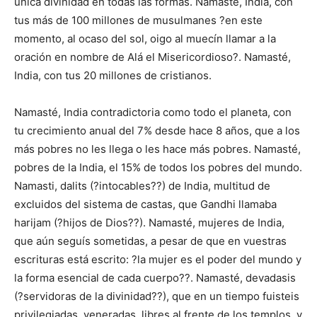
única divinidad en todas las formas. Namasté, India, con
tus más de 100 millones de musulmanes ?en este
momento, al ocaso del sol, oigo al muecín llamar a la
oración en nombre de Alá el Misericordioso?. Namasté,
India, con tus 20 millones de cristianos.
Namasté, India contradictoria como todo el planeta, con
tu crecimiento anual del 7% desde hace 8 años, que a los
más pobres no les llega o les hace más pobres. Namasté,
pobres de la India, el 15% de todos los pobres del mundo.
Namasti, dalits (?intocables??) de India, multitud de
excluidos del sistema de castas, que Gandhi llamaba
harijam (?hijos de Dios??). Namasté, mujeres de India,
que aún seguís sometidas, a pesar de que en vuestras
escrituras está escrito: ?la mujer es el poder del mundo y
la forma esencial de cada cuerpo??. Namasté, devadasis
(?servidoras de la divinidad??), que en un tiempo fuisteis
privilegiadas, veneradas, libres al frente de los templos, y