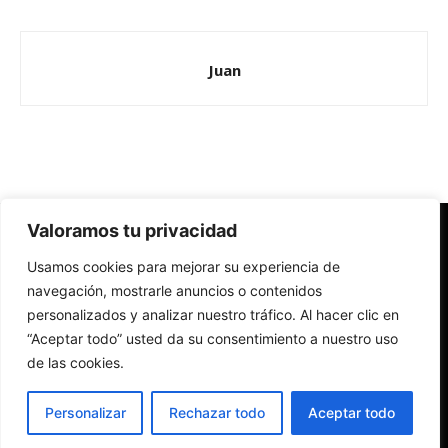
Juan
Valoramos tu privacidad
Redes Cristianas
Usamos cookies para mejorar su experiencia de
Una mirada alternativa sobre la Iglesia católica y la sociedad
- Colectivos de Redes Cristianas
navegación, mostrarle anuncios o contenidos
personalizados y analizar nuestro tráfico. Al hacer clic en
“Aceptar todo” usted da su consentimiento a nuestro uso
de las cookies.
Personalizar
Rechazar todo
Aceptar todo