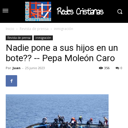
Redes Cristianas
Inicio
Revista de prensa
inmigración
Revista de prensa
inmigración
Nadie pone a sus hijos en un
bote?? -- Pepa Moleón Caro
Por
Juan
-
25 junio 2023
356
0