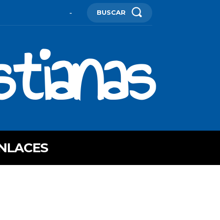
BUSCAR
-
stianas
NLACES