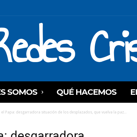
Redes Cri
ES SOMOS
QUÉ HACEMOS
E
el Papa: desgarradora situación de los desplazados, que vuelva la paz...
a: desgarradora