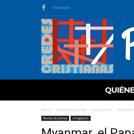
Facebook
QUIÉN
Inicio
Revista de prensa
inmigración
Myanmar, 
Revista de prensa
inmigración
Myanmar, el Pap