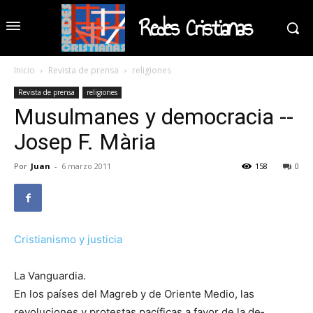
Redes Cristianas
Inicio
Revista de prensa
religiones
Revista de prensa
religiones
Musulmanes y democracia --
Josep F. Mària
Por
Juan
-
6 marzo 2011
158
0
Cristianismo y justicia
La Vanguardia.
En los países del Magreb y de Oriente Medio, las
revoluciones y protestas pacíficas a favor de la de­