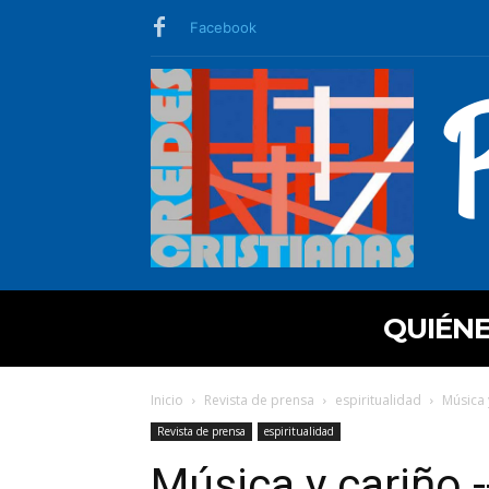
Facebook
QUIÉN
Inicio
Revista de prensa
espiritualidad
Música 
Revista de prensa
espiritualidad
Música y cariño 