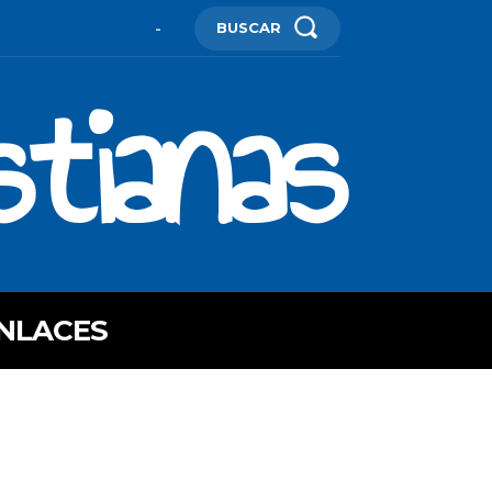
BUSCAR
-
stianas
NLACES