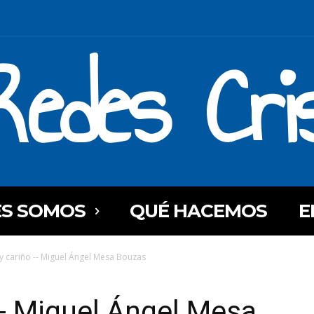
Redes Cri
ES SOMOS
QUÉ HACEMOS
E
y cariño -- Miguel Ángel Mesa Bouzas
-- Miguel Ángel Mesa