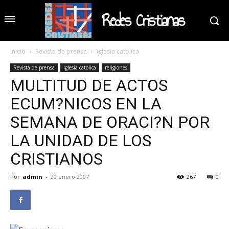
Redes Cristianas
Inicio
Revista de prensa
iglesia catolica
Revista de prensa
iglesia catolica
religiones
MULTITUD DE ACTOS
ECUM?NICOS EN LA
SEMANA DE ORACI?N POR
LA UNIDAD DE LOS
CRISTIANOS
Por
admin
-
20 enero 2007
267
0