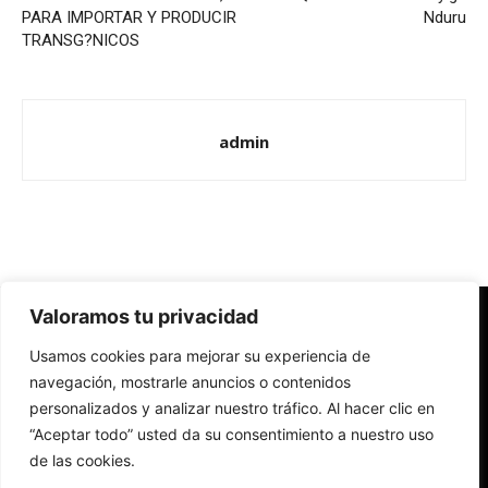
PARA IMPORTAR Y PRODUCIR
Nduru
TRANSG?NICOS
admin
Valoramos tu privacidad
Redes Cristianas
Usamos cookies para mejorar su experiencia de
Una mirada alternativa sobre la Iglesia católica y la sociedad
- Colectivos de Redes Cristianas
navegación, mostrarle anuncios o contenidos
personalizados y analizar nuestro tráfico. Al hacer clic en
“Aceptar todo” usted da su consentimiento a nuestro uso
de las cookies.