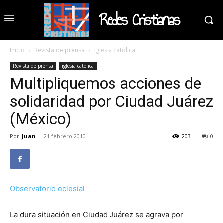
Redes Cristianas
Inicio
Revista de prensa
iglesia catolica
Revista de prensa
iglesia catolica
Multipliquemos acciones de
solidaridad por Ciudad Juárez
(México)
Por
Juan
-
21 febrero 2010
203
0
Observatorio eclesial
La dura situación en Ciudad Juárez se agrava por