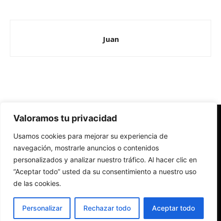
Juan
Valoramos tu privacidad
Redes Cristianas
Usamos cookies para mejorar su experiencia de
Una mirada alternativa sobre la Iglesia católica y la sociedad
- Colectivos de Redes Cristianas
navegación, mostrarle anuncios o contenidos
personalizados y analizar nuestro tráfico. Al hacer clic en
“Aceptar todo” usted da su consentimiento a nuestro uso
de las cookies.
Personalizar
Rechazar todo
Aceptar todo