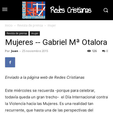
Redes Cristianas
Inicio
Revista de prensa
mujer
Revista de prensa
mujer
Mujeres -- Gabriel Mª Otalora
Por
Juan
-
25 noviembre 2015
126
0
Enviado a la página web de Redes Cristianas
Este miércoles se recuerda -porque para celebrar,
todavía queda un gran trecho- el Día Internacional contra
la Violencia hacia las Mujeres. Es una realidad tan
recurrente, que hasta una de las perspectivas del