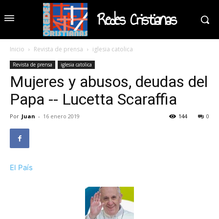
Redes Cristianas
Inicio
Revista de prensa
iglesia catolica
Revista de prensa
iglesia catolica
Mujeres y abusos, deudas del
Papa -- Lucetta Scaraffia
Por
Juan
-
16 enero 2019
144
0
El País