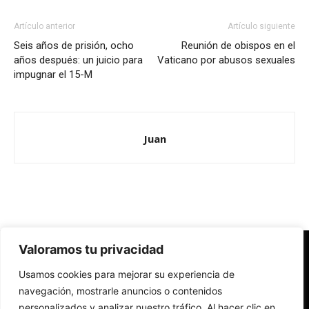
Artículo anterior
Artículo siguiente
Seis años de prisión, ocho
Reunión de obispos en el
años después: un juicio para
Vaticano por abusos sexuales
impugnar el 15-M
Juan
Valoramos tu privacidad
Redes Cristianas
Usamos cookies para mejorar su experiencia de
Una mirada alternativa sobre la Iglesia católica y la sociedad
- Colectivos de Redes Cristianas
navegación, mostrarle anuncios o contenidos
personalizados y analizar nuestro tráfico. Al hacer clic en