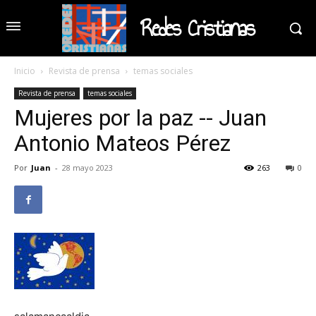
Redes Cristianas
Inicio
Revista de prensa
temas sociales
Revista de prensa
temas sociales
Mujeres por la paz -- Juan
Antonio Mateos Pérez
Por
Juan
-
28 mayo 2023
263
0