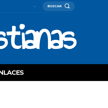
BUSCAR
-
stianas
NLACES