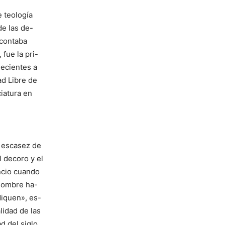
 teología
e las de-
 contaba
 fue la pri-
necientes a
ad Libre de
iatura en
a escasez de
 decoro y el
ncio cuando
hombre ha-
diquen», es-
lidad de las
d del siglo