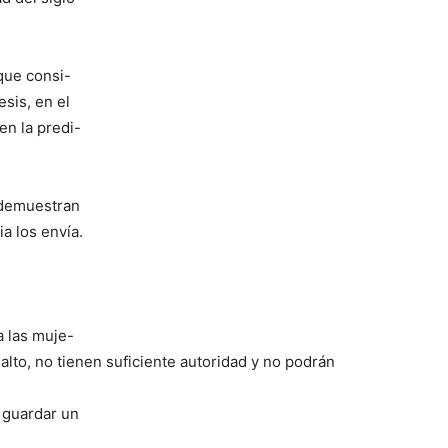
que consi-
sis, en el
en la predi-
e demuestran
a los envía.
a las muje-
alto, no tienen suficiente autoridad y no podrán
 guardar un