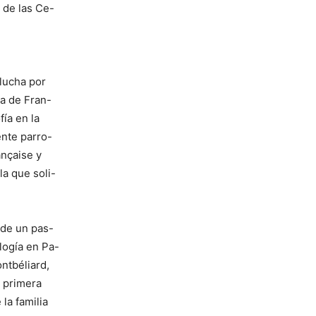
 de las Ce-
 lucha por
da de Fran-
fía en la
ente parro-
ançaise y
la que soli-
 de un pas-
logía en Pa-
ntbéliard,
a primera
la familia