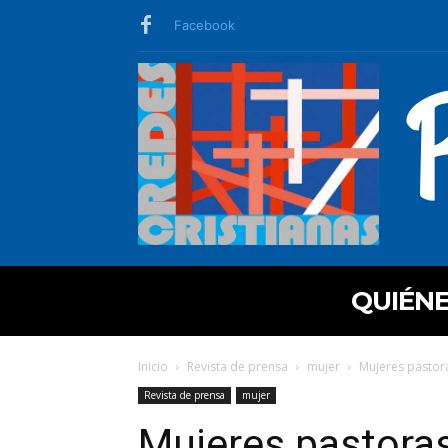
Facebook
QUIÉN
Inicio
Revista de prensa
mujer
Mujeres pastor
Revista de prensa
mujer
Mujeres pastora