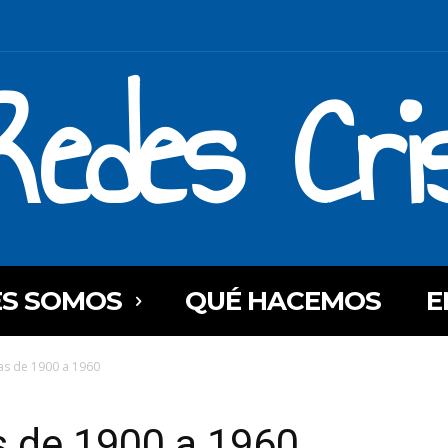
Redes Cri
ES SOMOS
QUÉ HACEMOS
E
as de 1900 a 1960
s de 1900 a 1960