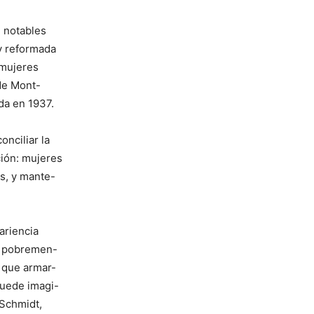
n notables
 y reformada
 mujeres
 de Mont-
da en 1937.
onciliar la
ción: mujeres
as, y mante-
ariencia
o pobremen-
o que armar-
puede imagi-
 Schmidt,