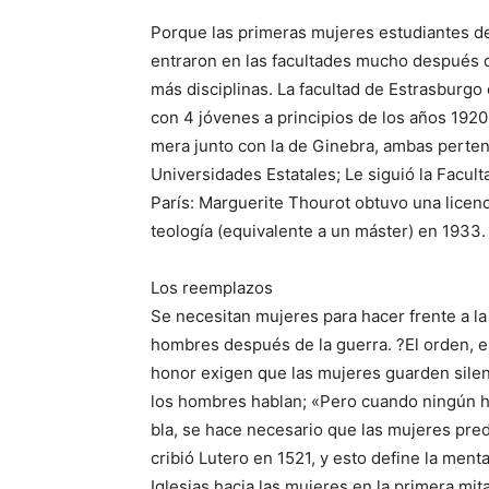
Porque las primeras mujeres estudiantes de
entraron en las facultades mucho después d
más disciplinas. La facultad de Estrasburgo
con 4 jóvenes a principios de los años 1920,
mera junto con la de Ginebra, ambas perte
Universidades Estatales; Le siguió la Facult
París: Marguerite Thourot obtuvo una licenc
teología (equivalente a un máster) en 1933.
Los reemplazos
Se necesitan mujeres para hacer frente a l
hombres después de la guerra. ?El orden, el
honor exigen que las mujeres guarden sile
los hombres hablan; «Pero cuando ningún 
bla, se hace necesario que las mujeres pre
cribió Lutero en 1521, y esto define la menta
Iglesias hacia las mujeres en la primera mita