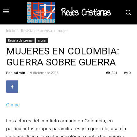
Redes Cristianas
Inicio
Revista de prensa
mujer
Revista de prensa
mujer
MUJERES EN COLOMBIA:
GUERRA SOBRE GUERRA
Por
admin
-
9 diciembre 2006
241
0
Cimac
Los actores del conflicto armado en Colombia, en
particular los grupos paramilitares y la guerrilla, usan la
violencia física, sexual y psicológica contra las mujeres