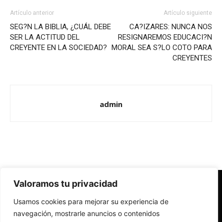
Artículo anterior
Artículo siguiente
SEG?N LA BIBLIA, ¿CUÁL DEBE
CA?IZARES: NUNCA NOS
SER LA ACTITUD DEL
RESIGNAREMOS EDUCACI?N
CREYENTE EN LA SOCIEDAD?
MORAL SEA S?LO COTO PARA
CREYENTES
admin
Valoramos tu privacidad
Redes Cristianas
Usamos cookies para mejorar su experiencia de
Una mirada alternativa sobre la Iglesia católica y la sociedad
- Colectivos de Redes Cristianas
navegación, mostrarle anuncios o contenidos