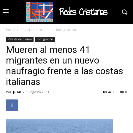
Redes Cristianas
Inicio
Revista de prensa
inmigración
Revista de prensa
inmigración
Mueren al menos 41
migrantes en un nuevo
naufragio frente a las costas
italianas
Por
Juan
-
10 agosto 2023
463
0