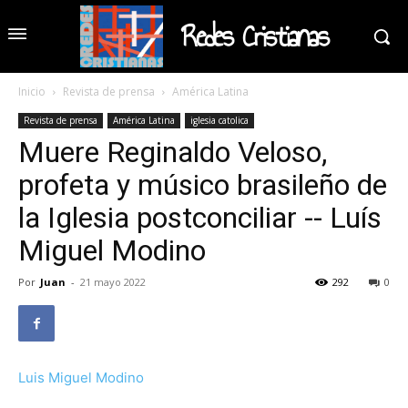
Redes Cristianas
Inicio
Revista de prensa
América Latina
Revista de prensa
América Latina
iglesia catolica
Muere Reginaldo Veloso,
profeta y músico brasileño de
la Iglesia postconciliar -- Luís
Miguel Modino
Por
Juan
-
21 mayo 2022
292
0
Luis Miguel Modino