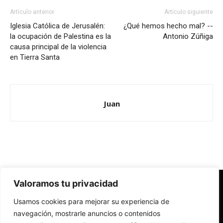
Artículo anterior
Artículo siguiente
Iglesia Católica de Jerusalén:
¿Qué hemos hecho mal? --
la ocupación de Palestina es la
Antonio Zúñiga
causa principal de la violencia
en Tierra Santa
Juan
Valoramos tu privacidad
Redes Cristianas
Usamos cookies para mejorar su experiencia de
Una mirada alternativa sobre la Iglesia católica y la sociedad
- Colectivos de Redes Cristianas
navegación, mostrarle anuncios o contenidos