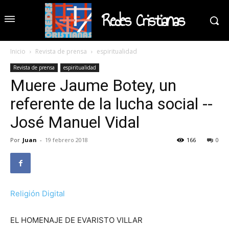
Redes Cristianas
Inicio
Revista de prensa
espiritualidad
Revista de prensa
espiritualidad
Muere Jaume Botey, un
referente de la lucha social --
José Manuel Vidal
Por
Juan
-
19 febrero 2018
166
0
Religión Digital
EL HOMENAJE DE EVARISTO VILLAR