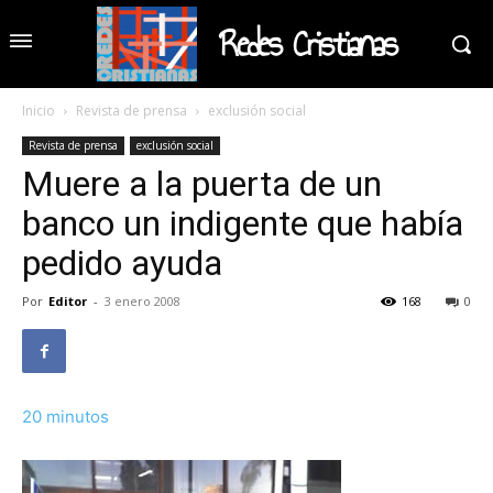
Redes Cristianas
Inicio
Revista de prensa
exclusión social
Revista de prensa
exclusión social
Muere a la puerta de un
banco un indigente que había
pedido ayuda
Por
Editor
-
3 enero 2008
168
0
20 minutos