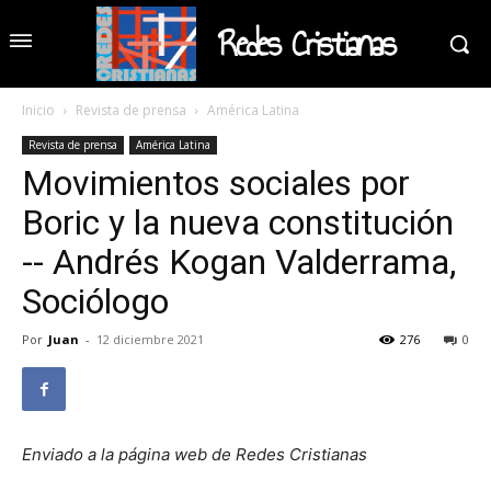
Redes Cristianas
Inicio
Revista de prensa
América Latina
Revista de prensa
América Latina
Movimientos sociales por
Boric y la nueva constitución
-- Andrés Kogan Valderrama,
Sociólogo
Por
Juan
-
12 diciembre 2021
276
0
Enviado a la página web de Redes Cristianas