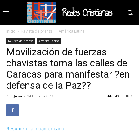
Redes Cristianas
Inicio
Revista de prensa
América Latina
Revista de prensa
América Latina
Movilización de fuerzas
chavistas toma las calles de
Caracas para manifestar ?en
defensa de la Paz??
Por
Juan
-
24 febrero 2019
149
0
Resumen Laiinoamericano