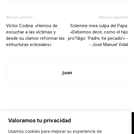
Artículo anterior
Artículo siguiente
Víctor Codina: «Hemos de
Solemne mea culpa del Papa:
escuchar a las víctimas y
«Debemos decir, como el hijo
desde su clamor reformar las
pro?digo: ‘Padre, he pecado'» -
estructuras eclesiales»
- José Manuel Vidal
Juan
Valoramos tu privacidad
Redes Cristianas
Usamos cookies para mejorar su experiencia de
Una mirada alternativa sobre la Iglesia católica y la sociedad