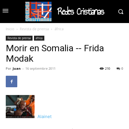
Redes Cristianas
Inicio
Revista de prensa
áfrica
Revista de prensa
áfrica
Morir en Somalia -- Frida
Modak
Por
Juan
-
16 septiembre 2011
210
0
Alainet