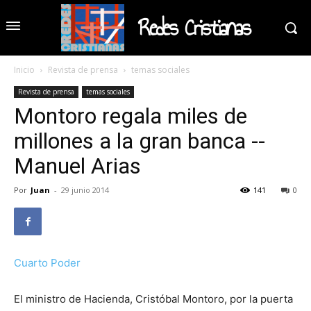
Redes Cristianas
Inicio
Revista de prensa
temas sociales
Revista de prensa
temas sociales
Montoro regala miles de
millones a la gran banca --
Manuel Arias
Por
Juan
-
29 junio 2014
141
0
Cuarto Poder
El ministro de Hacienda, Cristóbal Montoro, por la puerta