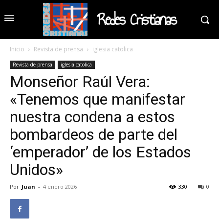
Redes Cristianas
Inicio
Revista de prensa
iglesia catolica
Revista de prensa
iglesia catolica
Monseñor Raúl Vera:
«Tenemos que manifestar
nuestra condena a estos
bombardeos de parte del
‘emperador’ de los Estados
Unidos»
Por
Juan
-
4 enero 2026
330
0