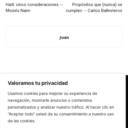
Haití: cinco consideraciones --
Propósitos que (nunca) se
Moisés Naim
cumplen -- Carlos Ballesteros
Juan
Valoramos tu privacidad
Redes Cristianas
Usamos cookies para mejorar su experiencia de
Una mirada alternativa sobre la Iglesia católica y la sociedad
- Colectivos de Redes Cristianas
navegación, mostrarle anuncios o contenidos
personalizados y analizar nuestro tráfico. Al hacer clic en
“Aceptar todo” usted da su consentimiento a nuestro uso
de las cookies.