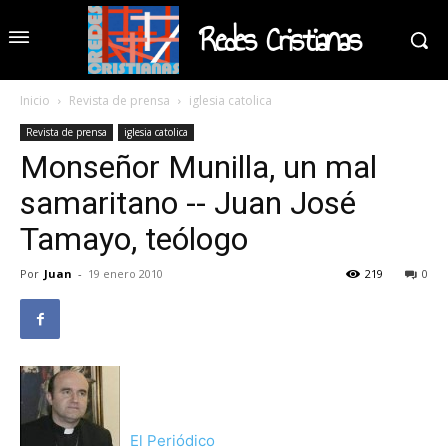
Redes Cristianas
Inicio
Revista de prensa
iglesia catolica
Revista de prensa
iglesia catolica
Monseñor Munilla, un mal
samaritano -- Juan José
Tamayo, teólogo
Por
Juan
-
19 enero 2010
219
0
El Periódico