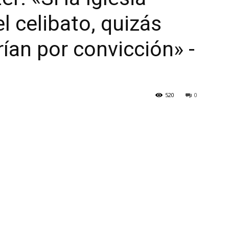
el celibato, quizás
rían por convicción» -
520
0