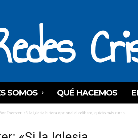
Redes Cri
ES SOMOS
QUÉ HACEMOS
E
r Foerster: «Si la Iglesia hiciera opcional el celibato, quizás más curas...
: «Si la Iglesia