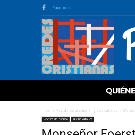
Facebook
QUIÉN
Inicio
Revista de prensa
iglesia catolica
Monseño
Revista de prensa
iglesia catolica
Monseñor Foerster