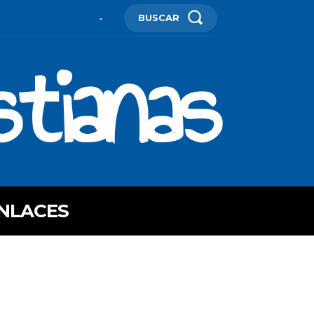
BUSCAR
-
stianas
NLACES