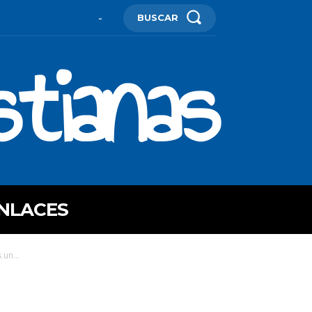
BUSCAR
-
stianas
NLACES
un...