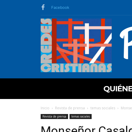
Facebook
QUIÉN
Inicio
Revista de prensa
temas sociales
Monseñ
Revista de prensa
temas sociales
Monseñor Casaldá