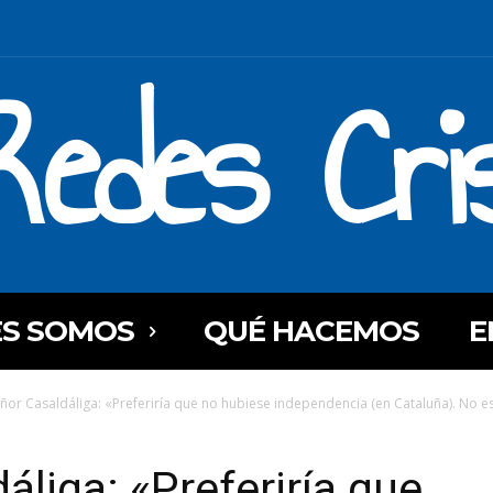
Redes Cri
ES SOMOS
QUÉ HACEMOS
E
or Casaldáliga: «Preferiría que no hubiese independencia (en Cataluña). No es 
liga: «Preferiría que