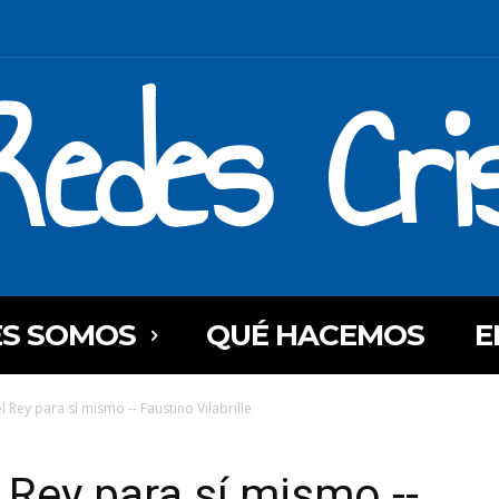
Redes Cri
ES SOMOS
QUÉ HACEMOS
E
 Rey para sí mismo -- Faustino Vilabrille
Rey para sí mismo --