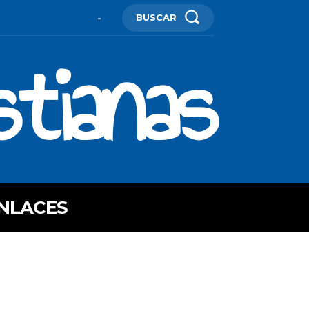
BUSCAR
-
stianas
NLACES