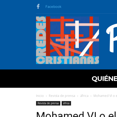
Facebook
QUIÉN
Inicio
Revista de prensa
áfrica
Mohamed VI o el
Revista de prensa
áfrica
Mohamed VI o el 