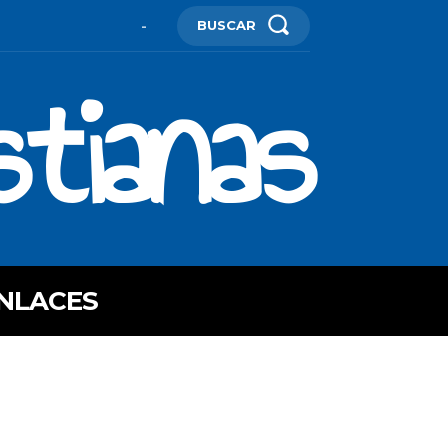
BUSCAR
-
stianas
NLACES