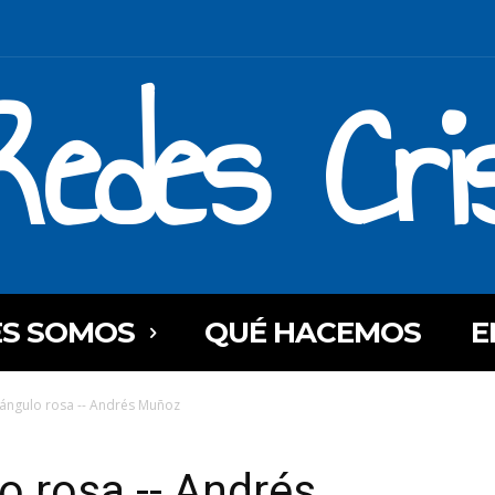
Redes Cri
ES SOMOS
QUÉ HACEMOS
E
iángulo rosa -- Andrés Muñoz
o rosa -- Andrés