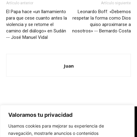
Artículo anterior
Artículo siguiente
El Papa hace «un llamamiento
Leonardo Boff: «Debemos
para que cese cuanto antes la
respetar la forma como Dios
violencia y se retome el
quiso aproximarse a
camino del diálogo» en Sudán
nosotros» -- Bernardo Costa
-- José Manuel Vidal
Juan
Valoramos tu privacidad
Redes Cristianas
Usamos cookies para mejorar su experiencia de
Una mirada alternativa sobre la Iglesia católica y la sociedad
- Colectivos de Redes Cristianas
navegación, mostrarle anuncios o contenidos