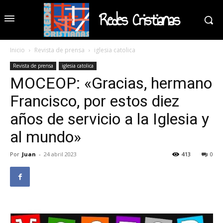
Redes Cristianas
Inicio
Revista de prensa
iglesia catolica
Revista de prensa
iglesia catolica
MOCEOP: «Gracias, hermano
Francisco, por estos diez
años de servicio a la Iglesia y
al mundo»
Por
Juan
-
24 abril 2023
413
0