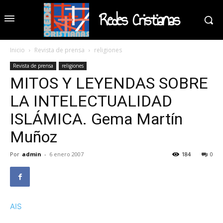
Redes Cristianas
Inicio
Revista de prensa
religiones
Revista de prensa
religiones
MITOS Y LEYENDAS SOBRE
LA INTELECTUALIDAD
ISLÁMICA. Gema Martín
Muñoz
Por
admin
-
6 enero 2007
184
0
AIS