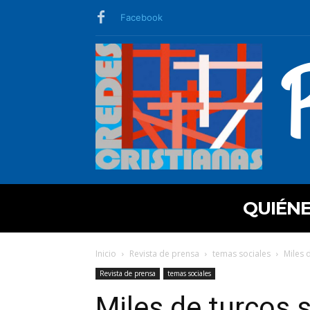
Facebook
QUIÉN
Inicio
Revista de prensa
temas sociales
Miles d
Revista de prensa
temas sociales
Miles de turcos s