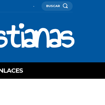
BUSCAR
-
stianas
NLACES