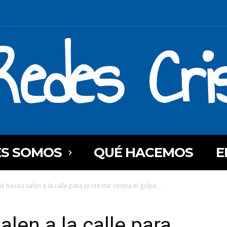
Redes Cri
ES SOMOS
QUÉ HACEMOS
E
e turcos salen a la calle para protestar contra el golpe...
alen a la calle para