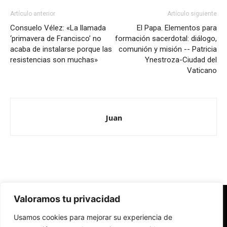
Artículo anterior
Artículo siguiente
Consuelo Vélez: «La llamada
El Papa. Elementos para
‘primavera de Francisco’ no
formación sacerdotal: diálogo,
acaba de instalarse porque las
comunión y misión -- Patricia
resistencias son muchas»
Ynestroza-Ciudad del
Vaticano
Juan
Valoramos tu privacidad
Redes Cristianas
Usamos cookies para mejorar su experiencia de
Una mirada alternativa sobre la Iglesia católica y la sociedad
- Colectivos de Redes Cristianas