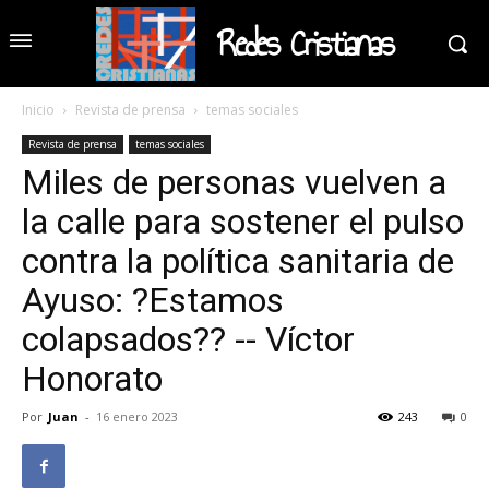
Redes Cristianas
Inicio
Revista de prensa
temas sociales
Revista de prensa
temas sociales
Miles de personas vuelven a
la calle para sostener el pulso
contra la política sanitaria de
Ayuso: ?Estamos
colapsados?? -- Víctor
Honorato
Por
Juan
-
16 enero 2023
243
0