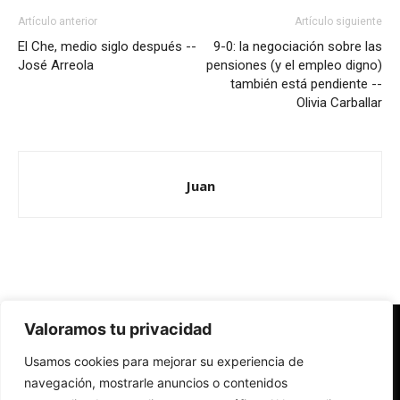
Artículo anterior
Artículo siguiente
El Che, medio siglo después --
9-0: la negociación sobre las
José Arreola
pensiones (y el empleo digno)
también está pendiente --
Olivia Carballar
Juan
Valoramos tu privacidad
Redes Cristianas
Usamos cookies para mejorar su experiencia de
Una mirada alternativa sobre la Iglesia católica y la sociedad
- Colectivos de Redes Cristianas
navegación, mostrarle anuncios o contenidos