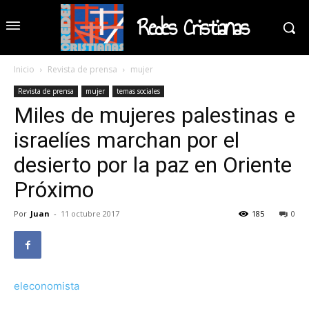
Redes Cristianas
Inicio
Revista de prensa
mujer
Revista de prensa
mujer
temas sociales
Miles de mujeres palestinas e
israelíes marchan por el
desierto por la paz en Oriente
Próximo
Por
Juan
-
11 octubre 2017
185
0
eleconomista