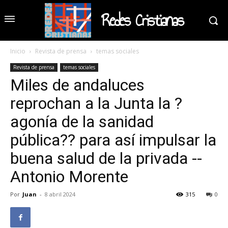
Redes Cristianas
Inicio
Revista de prensa
temas sociales
Revista de prensa
temas sociales
Miles de andaluces
reprochan a la Junta la ?
agonía de la sanidad
pública?? para así impulsar la
buena salud de la privada --
Antonio Morente
Por
Juan
-
8 abril 2024
315
0