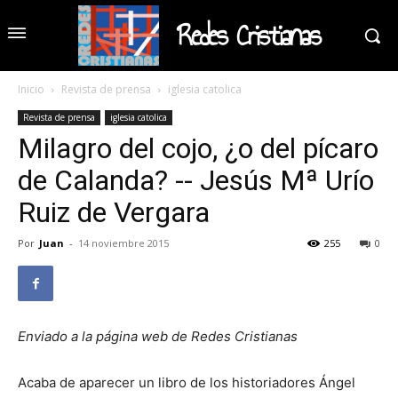
Redes Cristianas
Inicio
Revista de prensa
iglesia catolica
Revista de prensa
iglesia catolica
Milagro del cojo, ¿o del pícaro
de Calanda? -- Jesús Mª Urío
Ruiz de Vergara
Por
Juan
-
14 noviembre 2015
255
0
Enviado a la página web de Redes Cristianas
Acaba de aparecer un libro de los historiadores Ángel