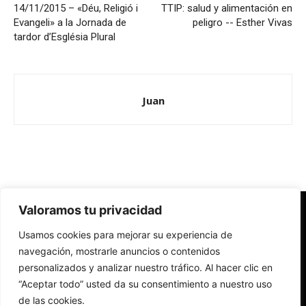
14/11/2015 – «Déu, Religió i
TTIP: salud y alimentación en
Evangeli» a la Jornada de
peligro -- Esther Vivas
tardor d’Església Plural
Juan
Valoramos tu privacidad
Redes Cristianas
Usamos cookies para mejorar su experiencia de
Una mirada alternativa sobre la Iglesia católica y la sociedad
- Colectivos de Redes Cristianas
navegación, mostrarle anuncios o contenidos
personalizados y analizar nuestro tráfico. Al hacer clic en
“Aceptar todo” usted da su consentimiento a nuestro uso
de las cookies.