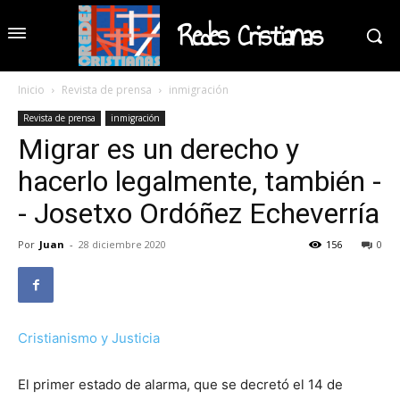
Redes Cristianas
Inicio
Revista de prensa
inmigración
Revista de prensa
inmigración
Migrar es un derecho y
hacerlo legalmente, también -
- Josetxo Ordóñez Echeverría
Por
Juan
-
28 diciembre 2020
156
0
Cristianismo y Justicia
El primer estado de alarma, que se decretó el 14 de