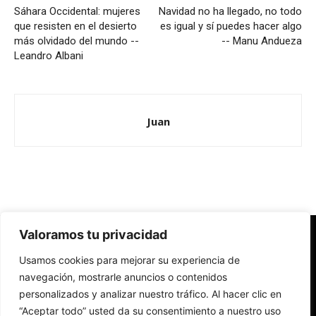
Sáhara Occidental: mujeres
Navidad no ha llegado, no todo
que resisten en el desierto
es igual y sí puedes hacer algo
más olvidado del mundo --
-- Manu Andueza
Leandro Albani
Juan
Valoramos tu privacidad
Redes Cristianas
Usamos cookies para mejorar su experiencia de
Una mirada alternativa sobre la Iglesia católica y la sociedad
- Colectivos de Redes Cristianas
navegación, mostrarle anuncios o contenidos
personalizados y analizar nuestro tráfico. Al hacer clic en
“Aceptar todo” usted da su consentimiento a nuestro uso