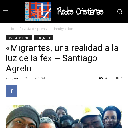
Redes Cristianas
Inicio
Revista de prensa
inmigración
Revista de prensa
inmigración
«Migrantes, una realidad a la
luz de la fe» -- Santiago
Agrelo
Por
Juan
-
23 junio 2024
580
0