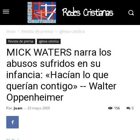
Redes Cristianas
Inicio
Revista de prensa
iglesia catolica
Revista de prensa
iglesia catolica
MICK WATERS narra los
abusos sufridos en su
infancia: «Hacían lo que
querían contigo» -- Walter
Oppenheimer
Por
Juan
-
25 mayo 2009
156
0