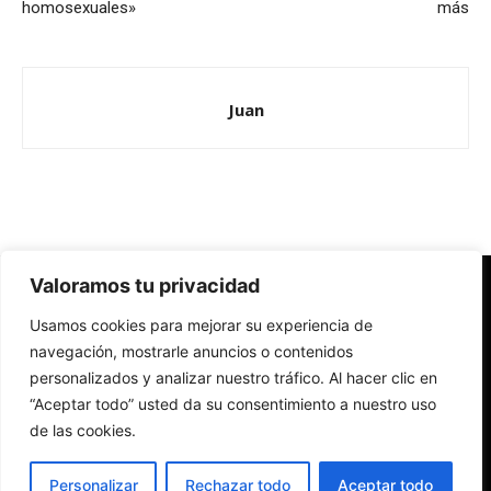
homosexuales»
más
Juan
Valoramos tu privacidad
Redes Cristianas
Usamos cookies para mejorar su experiencia de
Una mirada alternativa sobre la Iglesia católica y la sociedad
- Colectivos de Redes Cristianas
navegación, mostrarle anuncios o contenidos
personalizados y analizar nuestro tráfico. Al hacer clic en
“Aceptar todo” usted da su consentimiento a nuestro uso
de las cookies.
Personalizar
Rechazar todo
Aceptar todo