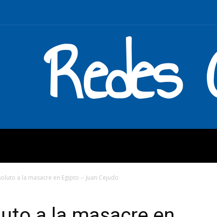
Redes C
MOS
QUÉ HACEMOS
ENLAC
oluto a la masacre en Egipto -- Juan Cejudo
uto a la masacre en