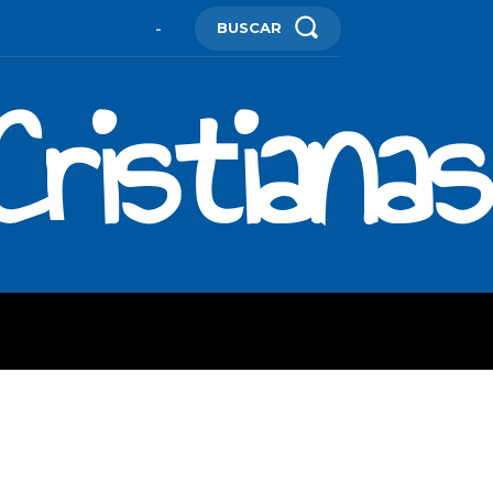
BUSCAR
-
ristianas
ES
MORE