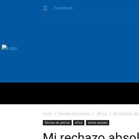
Facebook
QUIÉNES SO
Inicio
Revista de prensa
áfrica
Mi rechazo abs
Revista de prensa
áfrica
temas sociales
Mi rechazo absol