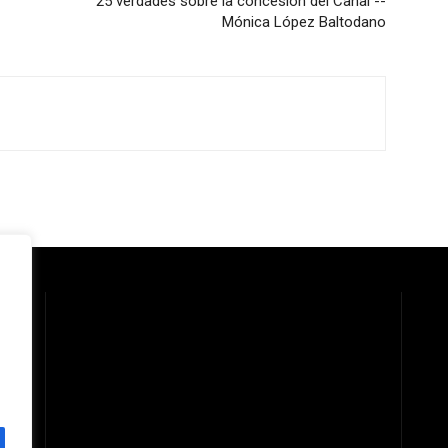
25 verdades sobre la concesión del Canal --
Mónica López Baltodano
 la