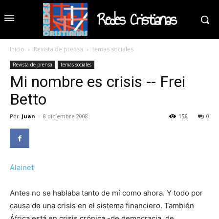
Redes Cristianas
Inicio
Revista de prensa
temas sociales
Revista de prensa
temas sociales
Mi nombre es crisis -- Frei
Betto
Por
Juan
-
8 diciembre 2008
156
0
Alainet
Antes no se hablaba tanto de mí como ahora. Y todo por
causa de una crisis en el sistema financiero. También
África está en crisis crónica -de democracia, de