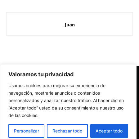
Juan
Valoramos tu privacidad
Redes Cristianas
Usamos cookies para mejorar su experiencia de
Una mirada alternativa sobre la Iglesia católica y la sociedad
- Colectivos de Redes Cristianas
navegación, mostrarle anuncios o contenidos
personalizados y analizar nuestro tráfico. Al hacer clic en
“Aceptar todo” usted da su consentimiento a nuestro uso
de las cookies.
Personalizar
Rechazar todo
Aceptar todo