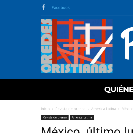
Facebook
QUIÉN
Inicio
Revista de prensa
América Latina
México
Revista de prensa
América Latina
México, último lu