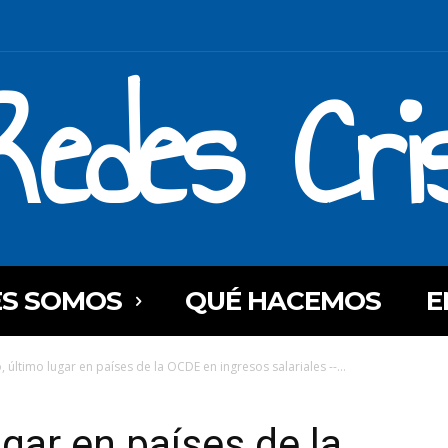
Redes Cri
ES SOMOS
QUÉ HACEMOS
E
, último lugar en países de la OCDE en ingresos salariales --...
gar en países de la