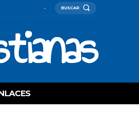
BUSCAR
-
stianas
NLACES