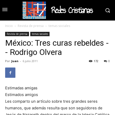
Redes Cristianas
Inicio
Revista de prensa
temas sociales
Revista de prensa
temas sociales
México: Tres curas rebeldes -
- Rodrigo Olvera
Por
Juan
-
6 julio 2011
172
0
Estimadas amigas
Estimados amigos
Les comparto un artículo sobre tres grandes seres
humanos, que además resulta que son seguidores de
Jesús de Nazareth dentro del marco de la Iglesia Católica