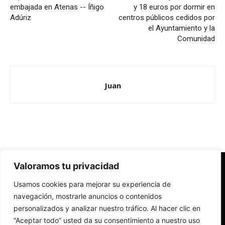
embajada en Atenas -- Íñigo
y 18 euros por dormir en
Adúriz
centros públicos cedidos por
el Ayuntamiento y la
Comunidad
Juan
Valoramos tu privacidad
Redes Cristianas
Usamos cookies para mejorar su experiencia de
Una mirada alternativa sobre la Iglesia católica y la sociedad
- Colectivos de Redes Cristianas
navegación, mostrarle anuncios o contenidos
personalizados y analizar nuestro tráfico. Al hacer clic en
“Aceptar todo” usted da su consentimiento a nuestro uso