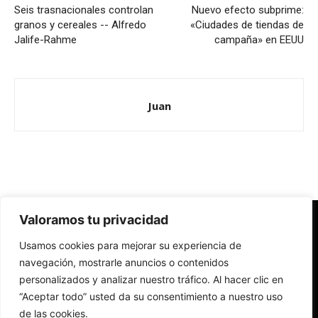
Seis trasnacionales controlan
Nuevo efecto subprime:
granos y cereales -- Alfredo
«Ciudades de tiendas de
Jalife-Rahme
campaña» en EEUU
Juan
Valoramos tu privacidad
Redes Cristianas
Usamos cookies para mejorar su experiencia de
Una mirada alternativa sobre la Iglesia católica y la sociedad
- Colectivos de Redes Cristianas
navegación, mostrarle anuncios o contenidos
personalizados y analizar nuestro tráfico. Al hacer clic en
“Aceptar todo” usted da su consentimiento a nuestro uso
de las cookies.