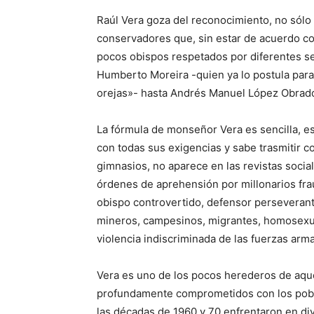
Raúl Vera goza del reconocimiento, no sólo 
conservadores que, sin estar de acuerdo co
pocos obispos respetados por diferentes sec
Humberto Moreira -quien ya lo postula para 
orejas»- hasta Andrés Manuel López Obrador
La fórmula de monseñor Vera es sencilla, e
con todas sus exigencias y sabe trasmitir co
gimnasios, no aparece en las revistas socia
órdenes de aprehensión por millonarios fra
obispo controvertido, defensor perseveran
mineros, campesinos, migrantes, homosexual
violencia indiscriminada de las fuerzas arm
Vera es uno de los pocos herederos de aque
profundamente comprometidos con los pobr
las décadas de 1960 y 70 enfrentaron en div