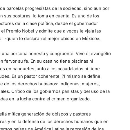
de parcelas progresistas de la sociedad, sino aun por
n sus posturas, lo toma en cuenta. Es uno de los
tores de la clase política, desde el gobernador
el Premio Nobel y admite que a veces le «jala las
 -quien lo declara «el mejor obispo en México».
s una persona honesta y congruente. Vive el evangelio
n fervor su fe. En su casa no tiene piscinas ni
les en banquetes junto a los acaudalados ni tiene
udes. Es un pastor coherente. ?l mismo se define
te de los derechos humanos: indígenas, mujeres,
es. Crítico de los gobiernos panistas y del uso de la
adas en la lucha contra el crimen organizado.
lla mítica generación de obispos y pastores
es y en la defensa de los derechos humanos que en
ersos países de América Latina la represión de los