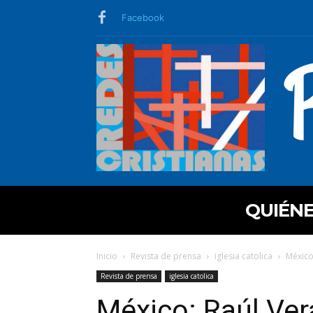
Facebook
QUIÉN
Inicio
Revista de prensa
iglesia catolica
México
Revista de prensa
iglesia catolica
México: Raúl Ver