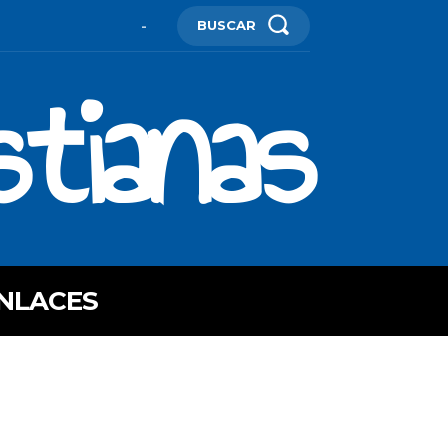
BUSCAR
-
stianas
NLACES