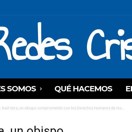
Redes Cri
ES SOMOS
QUÉ HACEMOS
E
: Raúl Vera, un obispo comprometido con los Derechos Humanos de los...
a, un obispo