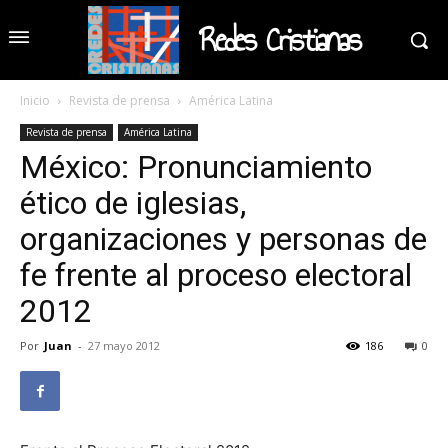
Redes Cristianas
Inicio
Revista de prensa
América Latina
Revista de prensa
América Latina
México: Pronunciamiento
ético de iglesias,
organizaciones y personas de
fe frente al proceso electoral
2012
Por
Juan
-
27 mayo 2012
186
0