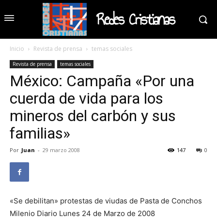
Redes Cristianas
Inicio
Revista de prensa
temas sociales
Revista de prensa
temas sociales
México: Campaña «Por una
cuerda de vida para los
mineros del carbón y sus
familias»
Por
Juan
-
29 marzo 2008
147
0
«Se debilitan» protestas de viudas de Pasta de Conchos
Milenio Diario Lunes 24 de Marzo de 2008