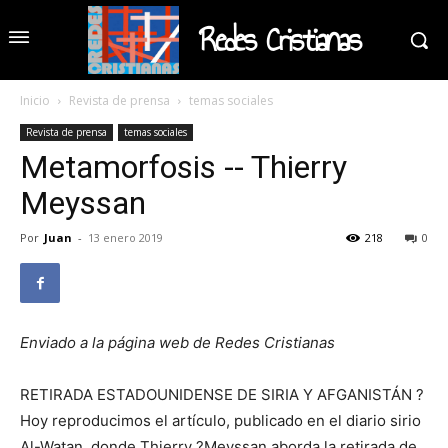
Redes Cristianas
Inicio
Revista de prensa
temas sociales
Revista de prensa
temas sociales
Metamorfosis -- Thierry
Meyssan
Por
Juan
-
13 enero 2019
218
0
Enviado a la página web de Redes Cristianas
RETIRADA ESTADOUNIDENSE DE SIRIA Y AFGANISTÁN ?
Hoy reproducimos el artículo, publicado en el diario sirio
Al-Watan, donde Thierry ?Meyssan aborda la retirada de