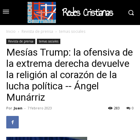
Redes Cristianas
Inicio
Revista de prensa
temas sociales
Revista de prensa
temas sociales
Mesías Trump: la ofensiva de
la extrema derecha devuelve
la religión al corazón de la
lucha política -- Ángel
Munárriz
Por
Juan
-
7 febrero 2023
283
0