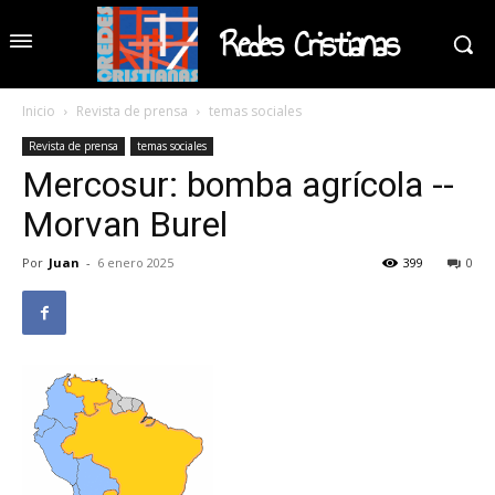
Redes Cristianas
Inicio
Revista de prensa
temas sociales
Revista de prensa
temas sociales
Mercosur: bomba agrícola --
Morvan Burel
Por
Juan
-
6 enero 2025
399
0