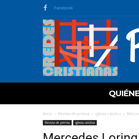
Facebook
QUIÉN
Inicio
Revista de prensa
iglesia catolica
Merced
Revista de prensa
iglesia catolica
Mercedes Loring: