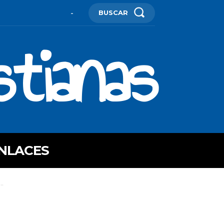
BUSCAR
-
stianas
NLACES
..