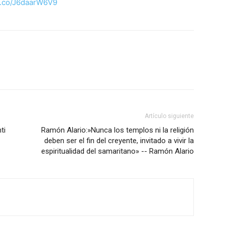
t.co/J6daarW6V9
Artículo siguiente
ti
Ramón Alario:»Nunca los templos ni la religión
deben ser el fin del creyente, invitado a vivir la
espiritualidad del samaritano» -- Ramón Alario