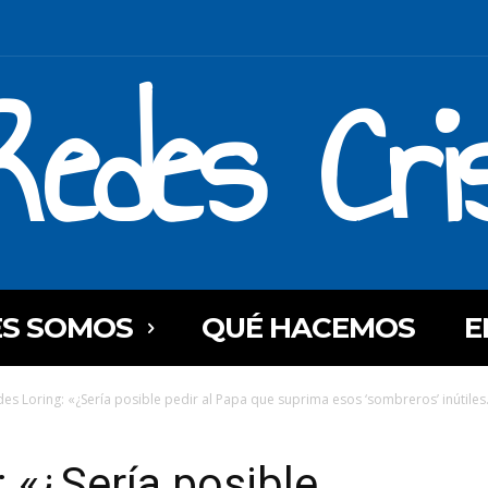
Redes Cri
ES SOMOS
QUÉ HACEMOS
E
es Loring: «¿Sería posible pedir al Papa que suprima esos ‘sombreros’ inútiles.
 «¿Sería posible