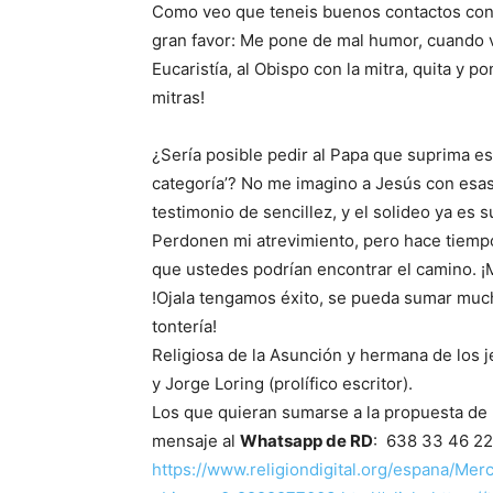
Como veo que teneis buenos contactos con 
gran favor: Me pone de mal humor, cuando v
Eucaristía, al Obispo con la mitra, quita y
mitras!
¿Sería posible pedir al Papa que suprima eso
categoría’? No me imagino a Jesús con esa
testimonio de sencillez, y el solideo ya es s
Perdonen mi atrevimiento, pero hace tiempo
que ustedes podrían encontrar el camino. 
!Ojala tengamos éxito, se pueda sumar mucha
tontería!
Religiosa de la Asunción y hermana de los j
y Jorge Loring (prolífico escritor).
Los que quieran sumarse a la propuesta de
mensaje al
Whatsapp de RD
: 638 33 46 22
https://www.religiondigital.org/espana/Me