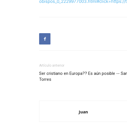
obispos_0_2229977003.html#click=https://
Artículo anterior
Ser cristiano en Europa?? Es aún posible -- San
Torres
Juan